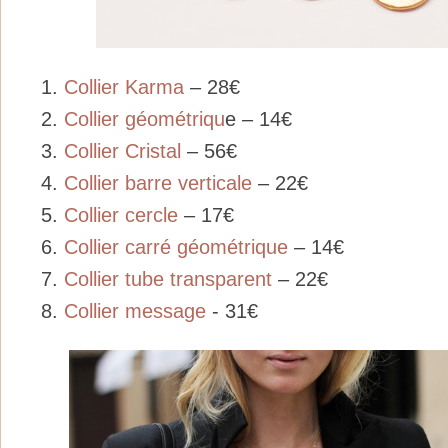
1.
Collier Karma
– 28€
2.
Collier géométriqu
e – 14€
3.
Collier Cristal
– 56€
4.
Collier barre verticale
– 22€
5.
Collier cercle
– 17€
6.
Collier carré géométrique
– 14€
7.
Collier tube transparent
– 22€
8.
Collier message
- 31€