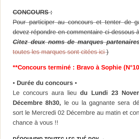
CONCOURS :
Pour participer au concours et tenter de g
devez répondre en commentaire ci-dessous à 
Citez deux noms de marques partenaire
toutes les marques sont citées ici
)
**Concours terminé : Bravo à Sophie (N°10
•
Durée du concours
•
Le concours aura lieu
du Lundi 23
Nove
Décembre 8h30,
le ou la gagnante sera dé
sort le Mercredi 02 Décembre au matin et con
chance à vous !!