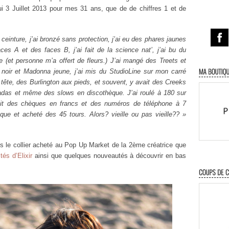
hui 3 Juillet 2013 pour mes 31 ans, que de de chiffres 1 et de
 ceinture, j’ai bronzé sans protection, j’ai eu des phares jaunes
ces A et des faces B, j’ai fait de la science nat’, j’ai bu du
e (et personne m’a offert de fleurs.) J’ai mangé des Treets et
 noir et Madonna jeune, j’ai mis du StudioLine sur mon carré
 tête, des Burlington aux pieds, et souvent, y avait des Creeks
das et même des slows en discothèque. J’ai roulé à 180 sur
fait des chèques en francs et des numéros de téléphone à 7
isque et acheté des 45 tours. Alors? vieille ou pas vieille?? »
s le collier acheté au Pop Up Market de la 2ème créatrice que
tés d’Elixir
ainsi que quelques nouveautés à découvrir en bas