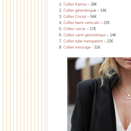
1.
Collier Karma
– 28€
2.
Collier géométriqu
e – 14€
3.
Collier Cristal
– 56€
4.
Collier barre verticale
– 22€
5.
Collier cercle
– 17€
6.
Collier carré géométrique
– 14€
7.
Collier tube transparent
– 22€
8.
Collier message
- 31€