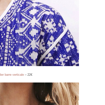
lier barre verticale
– 22€