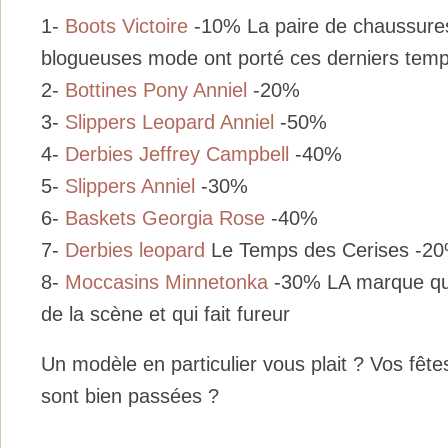
1-
Boots Victoire
-10% La paire de chaussures
blogueuses mode ont porté ces derniers tem
2-
Bottines Pony Anniel
-20%
3-
Slippers Leopard Anniel
-50%
4-
Derbies Jeffrey Campbell
-40%
5-
Slippers Anniel
-30%
6-
Baskets Georgia Rose
-40%
7-
Derbies leopard
Le Temps des Cerises -2
8-
Moccasins Minnetonka
-30% LA marque qui 
de la scène et qui fait fureur
Un modèle en particulier vous plait ? Vos fête
sont bien passées ?