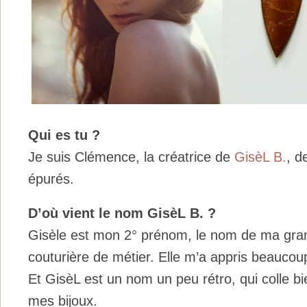
Qui es tu ?
Je suis Clémence, la créatrice de
GisèL B.
, d
épurés.
D’où vient le nom GisèL B. ?
Gisèle est mon 2° prénom, le nom de ma gra
couturière de métier. Elle m’a appris beauco
Et GisèL est un nom un peu rétro, qui colle bie
mes bijoux.