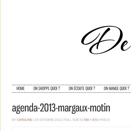
BY
CAROLINE
| 25 OCTOBRE 2012
|
FULL SIZE IS
580 × 874
PIXELS