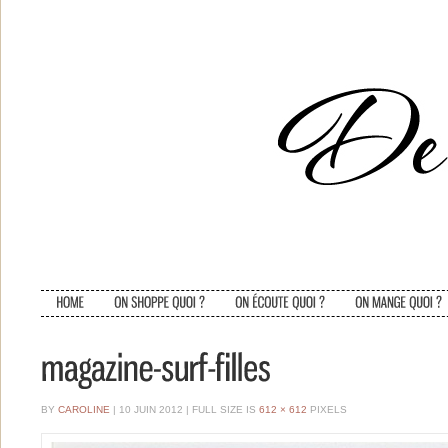
BY
CAROLINE
| 10 JUIN 2012
|
FULL SIZE IS
612 × 612
PIXELS