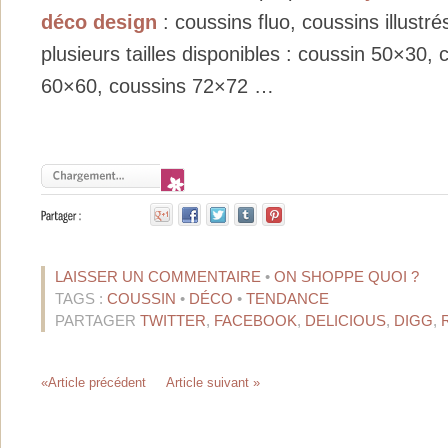
déco design
: coussins fluo, coussins illustré
plusieurs tailles disponibles : coussin 50×30,
60×60, coussins 72×72 …
LAISSER UN COMMENTAIRE
•
ON SHOPPE QUOI ?
TAGS :
COUSSIN
•
DÉCO
•
TENDANCE
PARTAGER
TWITTER
,
FACEBOOK
,
DELICIOUS
,
DIGG
,
«Article précédent
Article suivant »