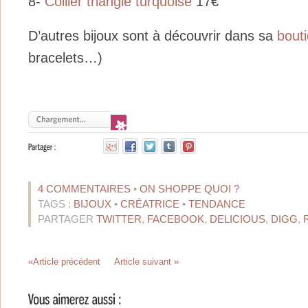
8-
Collier triangle turquoise
17€
D’autres bijoux sont à découvrir dans sa
bout
bracelets…)
4 COMMENTAIRES
•
ON SHOPPE QUOI ?
TAGS :
BIJOUX
•
CRÉATRICE
•
TENDANCE
PARTAGER
TWITTER
,
FACEBOOK
,
DELICIOUS
,
DIGG
,
«Article précédent
Article suivant »