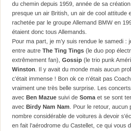
du chemin depuis 1959, année de sa création. 
presque un air British, un air de cool attitude 
rachetée par le groupe Allemand BMW en 1994
étaient donc tous Allemands.
Pour ma part, je m’y suis rendue le samedi : jo
entre autre
The Ting Tings
(le duo pop électr
extrêmement fan),
Gossip
(le trio punk Amér
Winston
. Il y avait du monde mais aucun pr
c’était immense ! Bon ok ce n’était pas Coache
vraiment une très belle surprise. Les concert
avec
Ben Mazue
suivi de
Soma
et se sont te
avec
Birdy Nam Nam
. Pour le retour, aucun
nombre considérable de voitures à devoir s’écl
en fait l’aérodrome du Castellet, ce qui vous