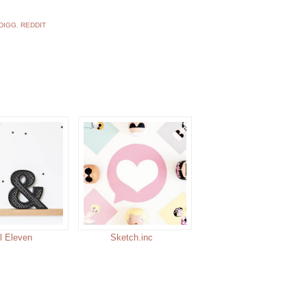
DIGG
,
REDDIT
l Eleven
Sketch.inc