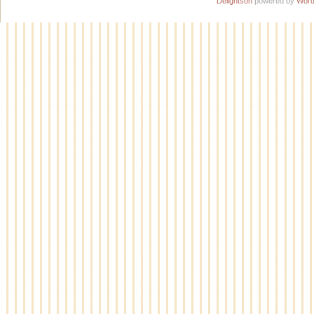
Delightson
powered by
Word