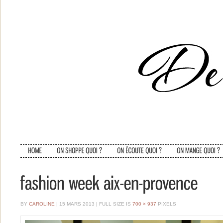
BY
CAROLINE
| 15 MARS 2013
|
FULL SIZE IS
700 × 937
PIXELS