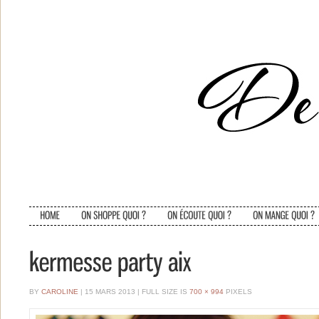
BY
CAROLINE
| 15 MARS 2013
|
FULL SIZE IS
700 × 994
PIXELS