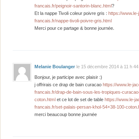
francais.fr/peignoir-santorin-blanc.html
?
Et la nappe Tivoli coleur poivre gris :
https://www.le-
francais.fr/nappe-tivoli-poivre-gris.html
Merci pour ce partage & bonne journée.
Melanie Boulanger
le 15 décembre 2014 à 11 h 44
Bonjour, je participe avec plaisir :)
j offrirais ce drap de bain curacao
https://www.le-ja
francais.fr/drap-de-bain-sous-les-tropiques-curaca
coton.html
et ce lot de set de table
https://www.le-j
francais.fr/set-palais-persan-khol-54×38-100-coton.
merci beaucoup bonne journée