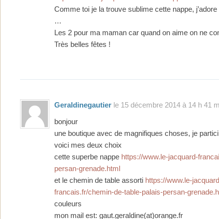
Comme toi je la trouve sublime cette nappe, j’adore
…
Les 2 pour ma maman car quand on aime on ne co
Très belles fêtes !
Geraldinegautier
le 15 décembre 2014 à 14 h 41 m
bonjour
une boutique avec de magnifiques choses, je partici
voici mes deux choix
cette superbe nappe
https://www.le-jacquard-francai
persan-grenade.html
et le chemin de table assorti
https://www.le-jacquard
francais.fr/chemin-de-table-palais-persan-grenade.
couleurs
mon mail est: gaut.geraldine(at)orange.fr