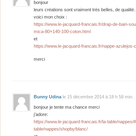
bonjour
leurs créations sont vraiment très belles, de qualit
voici mon choix :
https://www.le-jacquard-francais.fr/drap-de-bain-sou
mica-80×140-100-coton.html
et
https://www.le-jacquard-francais.fr/nappe-azulejos-
merci
Bunny Udina
le 15 décembre 2014 à 18 h 58 min.
bonjour je tente ma chance merci
j’adore:
https://www.le-jacquard-francais.fr/la-table/nappes/#
table/nappes/shopby/blanc/