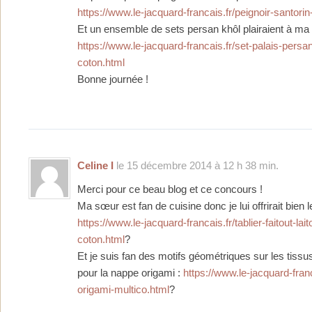
https://www.le-jacquard-francais.fr/peignoir-santorin
Et un ensemble de sets persan khôl plairaient à m
https://www.le-jacquard-francais.fr/set-palais-pers
coton.html
Bonne journée !
Celine I
le 15 décembre 2014 à 12 h 38 min.
Merci pour ce beau blog et ce concours !
Ma sœur est fan de cuisine donc je lui offrirait bien le
https://www.le-jacquard-francais.fr/tablier-faitout-la
coton.html
?
Et je suis fan des motifs géométriques sur les tissu
pour la nappe origami :
https://www.le-jacquard-fran
origami-multico.html
?