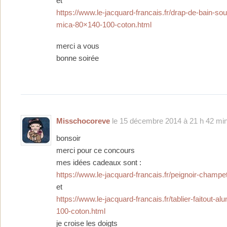
et
https://www.le-jacquard-francais.fr/drap-de-bain-sou
mica-80×140-100-coton.html
merci a vous
bonne soirée
Misschocoreve
le 15 décembre 2014 à 21 h 42 min
bonsoir
merci pour ce concours
mes idées cadeaux sont :
https://www.le-jacquard-francais.fr/peignoir-champe
et
https://www.le-jacquard-francais.fr/tablier-faitout-a
100-coton.html
je croise les doigts