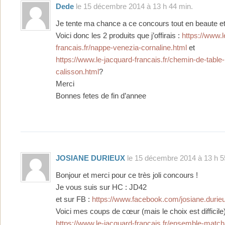
Dede
le 15 décembre 2014 à 13 h 44 min.
Je tente ma chance a ce concours tout en beaute et
Voici donc les 2 produits que j’offirais :
https://www.l
francais.fr/nappe-venezia-cornaline.html
et
https://www.le-jacquard-francais.fr/chemin-de-table
calisson.html
?
Merci
Bonnes fetes de fin d’annee
JOSIANE DURIEUX
le 15 décembre 2014 à 13 h 5
Bonjour et merci pour ce très joli concours !
Je vous suis sur HC : JD42
et sur FB :
https://www.facebook.com/josiane.durie
Voici mes coups de cœur (mais le choix est difficile
https://www.le-jacquard-francais.fr/ensemble-match