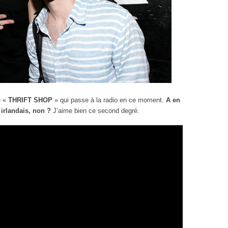
e «
THRIFT SHOP
» qui passe à la radio en ce moment.
A en
r irlandais, non ?
J’aime bien ce second degré.