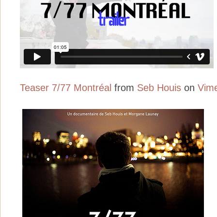
Teaser 7/77 Montréal
from
Seb Houis
on
Vim