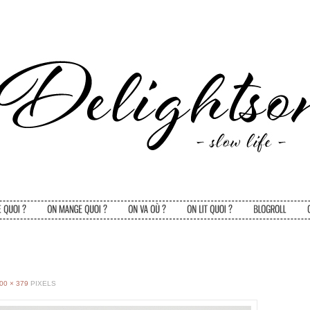
00 × 379
PIXELS