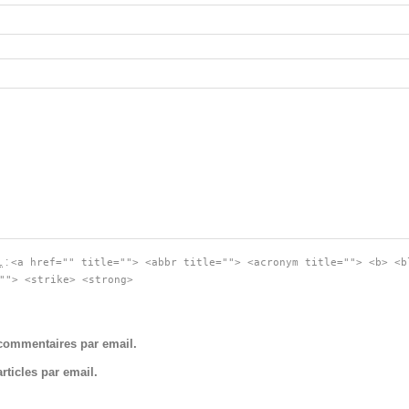
L
:
<a href="" title=""> <abbr title=""> <acronym title=""> <b> <b
""> <strike> <strong>
commentaires par email.
ticles par email.