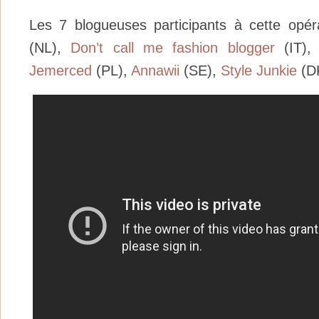
Les 7 blogueuses participants à cette opér
(NL),
Don’t call me fashion blogger
(IT)
Jemerced
(PL),
Annawii
(SE),
Style Junkie
(D