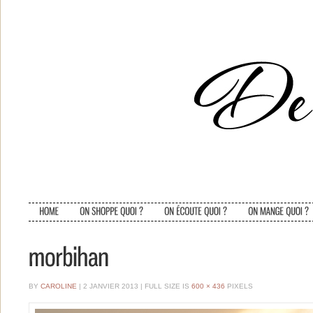
BY
CAROLINE
| 2 JANVIER 2013
|
FULL SIZE IS
600 × 436
PIXELS