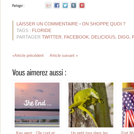
LAISSER UN COMMENTAIRE
•
ON SHOPPE QUOI ?
TAGS :
FLORIDE
PARTAGER
TWITTER
,
FACEBOOK
,
DELICIOUS
,
DIGG
,
«Article précédent
Article suivant »
Key west : l’île cool et
Un petit tour dans les
Fort My