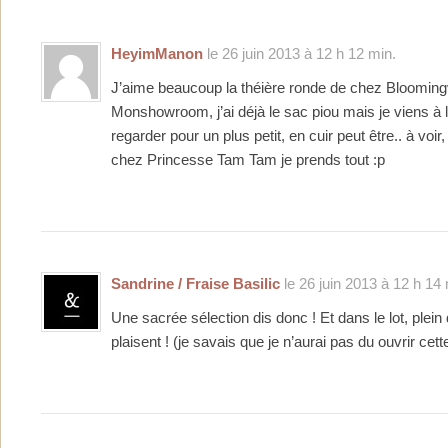
HeyimManon
le 26 juin 2013 à 12 h 12 min.
J’aime beaucoup la théière ronde de chez Bloomingv
Monshowroom, j’ai déjà le sac piou mais je viens à l
regarder pour un plus petit, en cuir peut être.. à voir
chez Princesse Tam Tam je prends tout :p
Sandrine / Fraise Basilic
le 26 juin 2013 à 12 h 14 
Une sacrée sélection dis donc ! Et dans le lot, plei
plaisent ! (je savais que je n’aurai pas du ouvrir cett