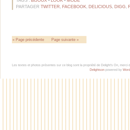
TAGS :
BIJOUX
•
LOOK
•
MODE
PARTAGER
TWITTER
,
FACEBOOK
,
DELICIOUS
,
DIGG
,
« Page précédente
Page suivante »
Les textes et photos présentes sur ce blog sont la propriété de Delight's On, merci 
Delightson
powered by
Word