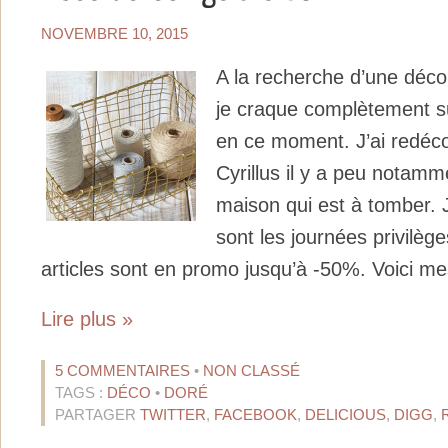
NOVEMBRE 10, 2015
A la recherche d’une déco
je craque complètement s
en ce moment. J’ai redéc
Cyrillus il y a peu notamm
maison qui est à tomber.
sont les journées privilè
articles sont en promo jusqu’à -50%. Voici mes
Lire plus »
5 COMMENTAIRES
•
NON CLASSÉ
TAGS :
DÉCO
•
DORÉ
PARTAGER
TWITTER
,
FACEBOOK
,
DELICIOUS
,
DIGG
,