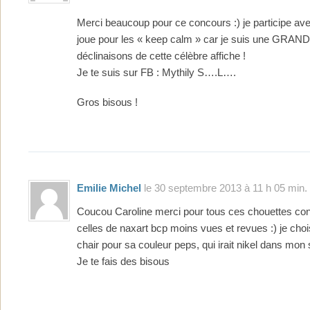
Merci beaucoup pour ce concours :) je participe avec
joue pour les « keep calm » car je suis une GRAN
déclinaisons de cette célèbre affiche !
Je te suis sur FB : Mythily S….L….
Gros bisous !
Emilie Michel
le 30 septembre 2013 à 11 h 05 min.
Coucou Caroline merci pour tous ces chouettes con
celles de naxart bcp moins vues et revues :) je chois
chair pour sa couleur peps, qui irait nikel dans mon s
Je te fais des bisous