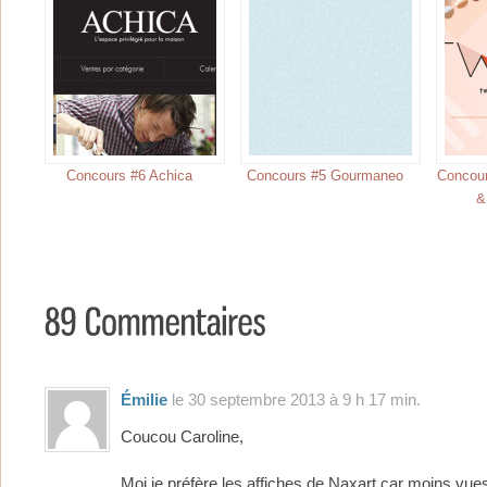
Concours #6 Achica
Concours #5 Gourmaneo
Concour
&
Émilie
le 30 septembre 2013 à 9 h 17 min.
Coucou Caroline,
Moi je préfère les affiches de Naxart car moins vues