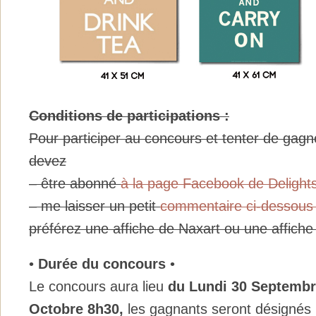
Conditions de participations :
Pour participer au concours et tenter de gagne
devez
– être abonné
à la page Facebook de Delight
– me laisser un petit
commentaire ci-dessou
préférez une affiche de Naxart ou une affich
•
Durée du concours
•
Le concours aura lieu
du Lundi 30
Septemb
Octobre 8h30,
les gagnants seront désignés p