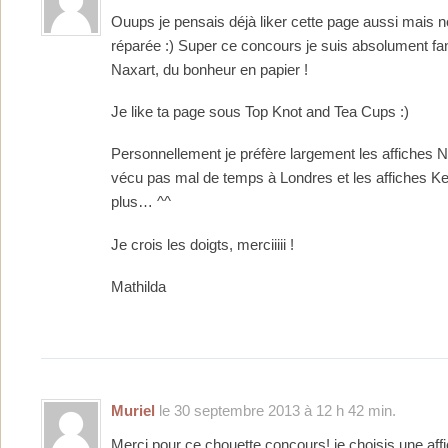
Ouups je pensais déjà liker cette page aussi mais 
réparée :) Super ce concours je suis absolument fa
Naxart, du bonheur en papier !
Je like ta page sous Top Knot and Tea Cups :)
Personnellement je préfère largement les affiches Nax
vécu pas mal de temps à Londres et les affiches K
plus… ^^
Je crois les doigts, merciiiii !
Mathilda
Muriel
le 30 septembre 2013 à 12 h 42 min.
Merci pour ce chouette concours! je choisis une aff