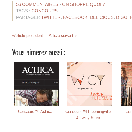
56 COMMENTAIRES
•
ON SHOPPE QUOI ?
TAGS :
CONCOURS
PARTAGER
TWITTER
,
FACEBOOK
,
DELICIOUS
,
DIGG
,
«Article précédent
Article suivant »
Concours #6 Achica
Concours #4 Bloomingville
Con
& Twicy Store