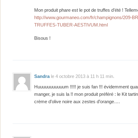
Mon produit phare est le pot de truffes d’été ! Telleme
http://www.gourmaneo.com/fr/champignons/209-B
TRUFFES-TUBER-AESTIVUM.html
Bisous !
Sandra
le 4 octobre 2013 à 11 h 11 min.
Huuuuuuuuuuum !!!!! je suis fan !!! évidemment qua
manger, je suis la !! mon produit préféré : le Kit tarti
crème d’olive noire aux zestes d’orange….