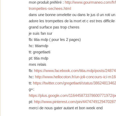
mon produit préféré :
http://www.gourmaneo.com/fr
trompettes-sechees.html
dans une bonne omelette ou dans le jus d un roti un v
adore les trompettes de la mort et c est tres difficile
grand surface pas trop cheres
je suis fan sur
fb: titia mdp ( pour les 2 pages)
hc: titiamdp
tt: gregetlaeti
pt: titia mdp
mes relais
fb:
https://www.facebook.com/titia.mdp/posts/248
hc:
http://www.hellocoton.fr/un-joli-concours-ici-m1
tt:
https://twitter.com/gregetlaeti/status/386248134
g+:
https://plus.google.com/116445873378600771972
pt:
http://www.pinterest.com/pin/4474749129470287
merci de nous gater autant et bon week end