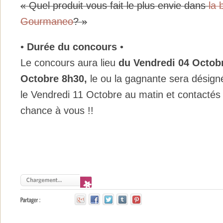
« Quel produit vous fait le plus envie dans
la 
Gourmaneo
? »
•
Durée du concours
•
Le concours aura lieu
du Vendre
di 04 Octo
Octobre 8h30,
le ou la gagnante sera désigné
le Vendredi 11 Octobre au matin et contactés
chance à vous !!