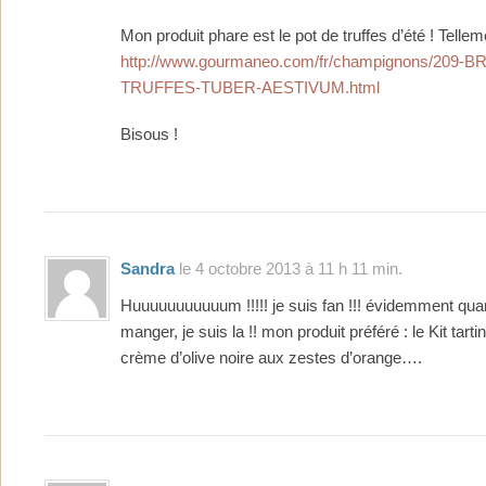
Mon produit phare est le pot de truffes d’été ! Telleme
http://www.gourmaneo.com/fr/champignons/209-B
TRUFFES-TUBER-AESTIVUM.html
Bisous !
Sandra
le 4 octobre 2013 à 11 h 11 min.
Huuuuuuuuuuum !!!!! je suis fan !!! évidemment qua
manger, je suis la !! mon produit préféré : le Kit tarti
crème d’olive noire aux zestes d’orange….