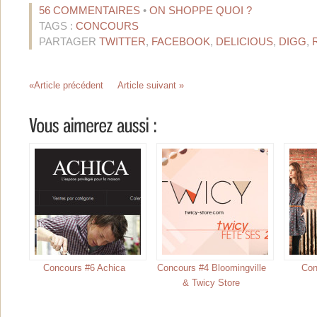
56 COMMENTAIRES
•
ON SHOPPE QUOI ?
TAGS :
CONCOURS
PARTAGER
TWITTER
,
FACEBOOK
,
DELICIOUS
,
DIGG
,
«Article précédent
Article suivant »
Concours #6 Achica
Concours #4 Bloomingville
Con
& Twicy Store