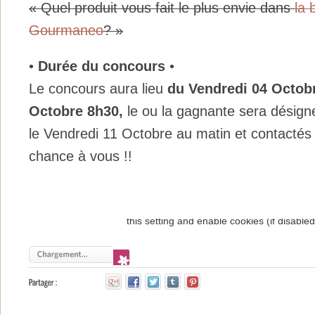
« Quel produit vous fait le plus envie dans
la 
Gourmaneo
? »
•
Durée du concours
•
Le concours aura lieu
du Vendre
di 04 Octo
Octobre 8h30,
le ou la gagnante sera désigné
le Vendredi 11 Octobre au matin et contactés
chance à vous !!