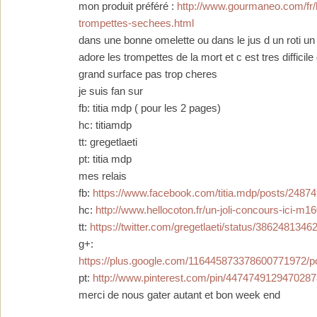
mon produit préféré :
http://www.gourmaneo.com/fr
trompettes-sechees.html
dans une bonne omelette ou dans le jus d un roti un v
adore les trompettes de la mort et c est tres difficile
grand surface pas trop cheres
je suis fan sur
fb: titia mdp ( pour les 2 pages)
hc: titiamdp
tt: gregetlaeti
pt: titia mdp
mes relais
fb:
https://www.facebook.com/titia.mdp/posts/248
hc:
http://www.hellocoton.fr/un-joli-concours-ici-m1
tt:
https://twitter.com/gregetlaeti/status/386248134
g+:
https://plus.google.com/116445873378600771972
pt:
http://www.pinterest.com/pin/4474749129470287
merci de nous gater autant et bon week end