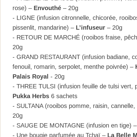
rose) –
Envouthé
– 20g
- LIGNE (infusion citronnelle, chicorée, rooibo
pissenlit, mandarine) –
L’infuseur
– 20g
- RETOUR DE MARCHÉ (rooibos fraise, pêche
20g
- GRAND RESTAURANT (infusion badiane, cor
fenouil, romarin, serpolet, menthe poivrée) –
Palais Royal
- 20g
- THREE TULSI (infusion feuille de tulsi vert, 
Pukka Herbs
6 sachets
- SULTANA (rooibos pomme, raisin, cannelle
20g
- SAUGE DE MONTAGNE (infusion en tige) 
- Une bougie parfumée au Tchaï –
La Belle 