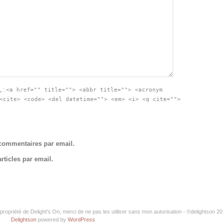
L
:
<a href="" title=""> <abbr title=""> <acronym
<cite> <code> <del datetime=""> <em> <i> <q cite="">
commentaires par email.
ticles par email.
propriété de Delight's On, merci de ne pas les utiliser sans mon autorisation - ©delightson 2
Delightson
powered by
WordPress