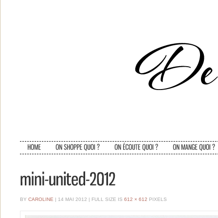
BY
CAROLINE
| 14 MAI 2012
|
FULL SIZE IS
612 × 612
PIXELS