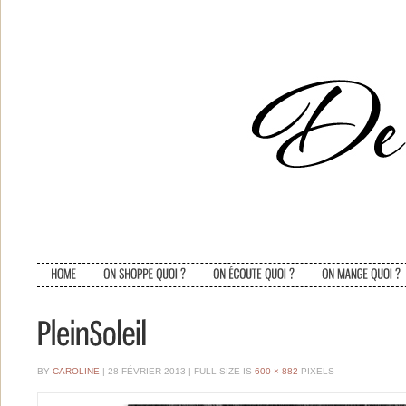
BY
CAROLINE
| 28 FÉVRIER 2013
|
FULL SIZE IS
600 × 882
PIXELS