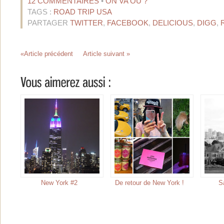
12 COMMENTAIRES
•
ON VA OÙ ?
TAGS :
ROAD TRIP USA
PARTAGER
TWITTER
,
FACEBOOK
,
DELICIOUS
,
DIGG
,
«Article précédent
Article suivant »
New York #2
De retour de New York !
S