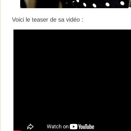
Voici le teaser de sa vidéo :