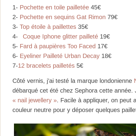
1-
Pochette en toile pailletée
45€
2-
Pochette en sequins Gat Rimon
79€
3-
Top étoile à paillettes
35€
4-
Coque Iphone glitter pailleté
19€
5-
Fard à paupières Too Faced
17€
6-
Eyeliner Pailleté Urban Decay
18€
7-
12 bracelets pailletés
5€
Côté vernis, j’ai testé la marque londonienne
débarqué cet été chez Sephora cette année. J
« nail jewellery »
. Facile à appliquer, on peut 
couleur neutre pour y déposer quelques paille