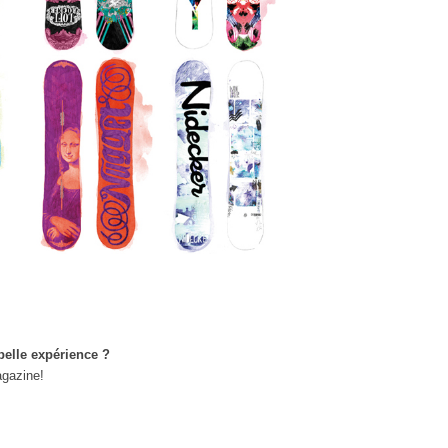
belle expérience ?
agazine!