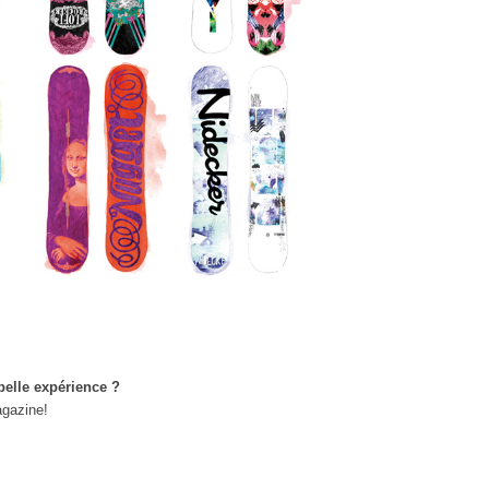
belle expérience ?
agazine!