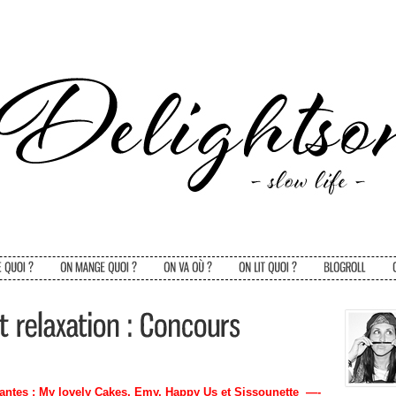
ntes : My lovely Cakes, Emy, Happy Us et Sissounette —-