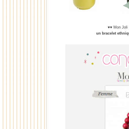
♥♥ Mon Joli
un bracelet ethni