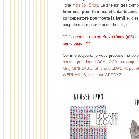
ligne
Mon Joli Shop
. Le site est très com
hommes, pour femmes et enfants ainsi 
concept-store pour toute la famille
, c’e
coup de coeur pour moi sur le net ;)
*** Concours Terminé Bravo Cindy (n°6) qu
participation ***
Comme toujours, je vous propose ma sélec
housse pour ipad LOCA LOCA
,
tatouage 
Mug MINI LABO
,
affiche OELWEIN
,
pot e
WERKHAUS
,
veilleuse ARTOYZ
.