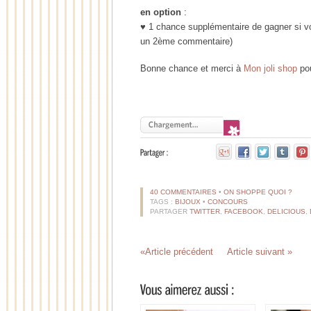
en option
:
♥ 1 chance supplémentaire de gagner si vo
un 2ème commentaire)
Bonne chance et merci à
Mon joli shop
pou
40 COMMENTAIRES
•
ON SHOPPE QUOI ?
TAGS :
BIJOUX
•
CONCOURS
PARTAGER
TWITTER
,
FACEBOOK
,
DELICIOUS
,
«Article précédent
Article suivant »