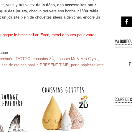
plet, vous y trouverez
de la déco, des accessoires pour
que des jouets
, chacun trouvera son bonheur !
Véritable
st un joli site plein de chouettes idées à dénicher, encore un
i gagne le bracelet Lou Even, merci à toutes pour votre
tion :
éphémère TATTYO
,
coussins ZÜ
,
coussin Mr & Mrs Clynk
,
t sac de graines basilic PRESENT TIME
,
porte papier-toilette