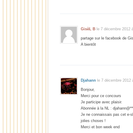
GisèL B
le 7 décembre 2012 à
partage sur le facebook de Gi
A bientôt
Djahann
le 7 décembre 2012 à
Bonjour,
Merci pour ce concours
Je participe avec plaisir.
Abonnée à la NL : djahann@*
Je ne connaissais pas cet e-s
jolies choses !
Merci et bon week end