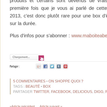
produits et certains sont devenus de vra
première fois que je vous ai parlé de cette 
2013, c’est donc plutôt rare pour une box d’ê
sur la durée.
Plus d’infos pour s’abonner :
www.maboiteabe
5 COMMENTAIRES
•
ON SHOPPE QUOI ?
TAGS :
BEAUTÉ
•
BOX
PARTAGER
TWITTER
,
FACEBOOK
,
DELICIOUS
,
DIGG
,
«Article précédent
Article suivant »