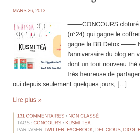
MARS 26, 2013
——-CONCOURS cloturé , 
(n°24) qui gagne le coffre
gagne la BB Detox ——- K
l’anniversaire du blog en 
dont un tout nouveau thé e
très heureuse de partager
oui depuis seulement quelques jours, [...]
Lire plus »
131 COMMENTAIRES
•
NON CLASSÉ
TAGS :
CONCOURS
•
KUSMI TEA
PARTAGER
TWITTER
,
FACEBOOK
,
DELICIOUS
,
DIGG
,