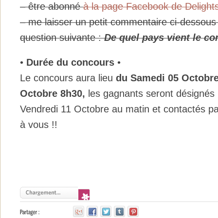
– être abonné
à la page Facebook de Delight
– me laisser un petit commentaire ci-dessous
question suivante :
De
quel pays vient le c
•
Durée du concours
•
Le concours aura lieu
du Samedi
05 Octobr
Octobre 8h30,
les gagnants seront désignés p
Vendredi 11 Octobre au matin et contactés p
à vous !!