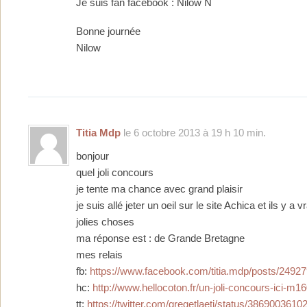
Je suis fan facebook : Nilow N
Bonne journée
Nilow
Titia Mdp
le 6 octobre 2013 à 19 h 10 min.
bonjour
quel joli concours
je tente ma chance avec grand plaisir
je suis allé jeter un oeil sur le site Achica et ils y a 
jolies choses
ma réponse est : de Grande Bretagne
mes relais
fb:
https://www.facebook.com/titia.mdp/posts/249
hc:
http://www.hellocoton.fr/un-joli-concours-ici-m1
tt:
https://twitter.com/gregetlaeti/status/386900361