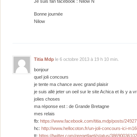
Je suis fan facebook : Nilow N
Bonne journée
Nilow
Titia Mdp
le 6 octobre 2013 à 19 h 10 min.
bonjour
quel joli concours
je tente ma chance avec grand plaisir
je suis allé jeter un oeil sur le site Achica et ils y a 
jolies choses
ma réponse est : de Grande Bretagne
mes relais
fb:
https://www.facebook.com/titia.mdp/posts/249
hc:
http://www.hellocoton.fr/un-joli-concours-ici-m1
tt:
https://twitter.com/gregetlaeti/status/386900361