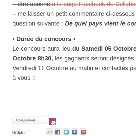
– être abonné
à la page Facebook de Delight
– me laisser un petit commentaire ci-dessous
question suivante :
De
quel pays vient le c
•
Durée du concours
•
Le concours aura lieu
du Samedi
05 Octobr
Octobre 8h30,
les gagnants seront désignés p
Vendredi 11 Octobre au matin et contactés p
à vous !!