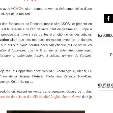
rs avec
ACHICA
, site internet de ventes évènementielles d’une
univers de la maison.
 des fondateurs de l’incontournable site ASOS, et présent en
A
est la référence de l’art de vivre haut de gamme en Europe à
s proposent à travers ces ventes promotionnelles des articles
uction
ainsi que des marques en rapport avec les tendances
 sur leur site, vous pourrez découvrir chaque jour de nouvelles
uble & luminaire
,
cuisine & art de la table
,
électroménager
,
térieure et extérieure
,
jardins & loisirs
,
univers de l’enfant
,
 fait leur apparition chez Achica : Bloomingville, Alessi, Le
are de la Baleine, l’Artisan Parfumeur, Versace, Ray-Ban,
Banksy, Keith Haring …
roduits qui étaient en vente cette semaine. Depuis ce matin,
ensiles de cuisine du célèbre chef Anglais Jamie Oliver
dont je