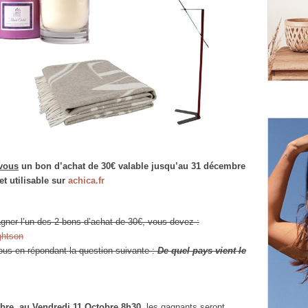
 vous
un bon d’achat de 30€ valable jusqu’au 31 décembre
et utilisable sur
achica.fr
agner l’un des 2 bons d’achat de 30€, vous devez :
ghtson
ous en répondant la question suivante :
De
quel pays vient le
obre
au Vendredi 11 Octobre 8h30,
les gagnants seront