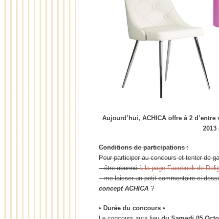
Aujourd’hui, ACHICA offre à
2 d’entre
2013 
Conditions de participations :
Pour participer au concours et tenter de g
– être abonné
à la page Facebook de Deli
– me laisser un petit commentaire ci-dess
concept ACHICA
?
•
Durée du concours
•
Le concours aura lieu
du Samedi
05 Oct